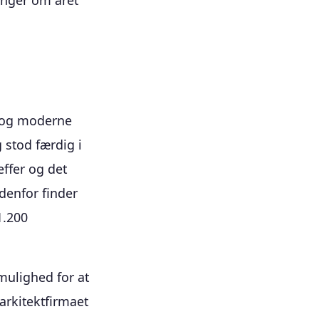
inger om året
o og moderne
 stod færdig i
ffer og det
denfor finder
1.200
.
mulighed for at
arkitektfirmaet