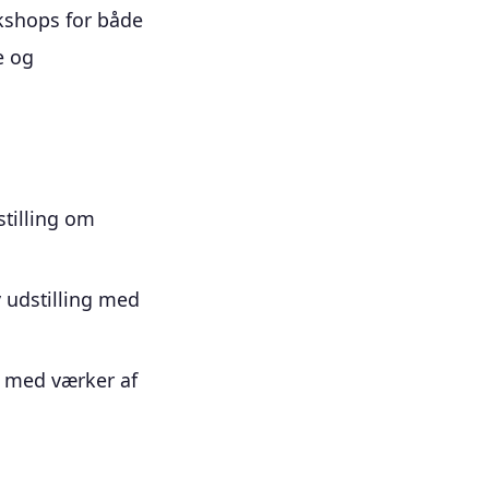
kshops for både
e og
stilling om
v udstilling med
ng med værker af