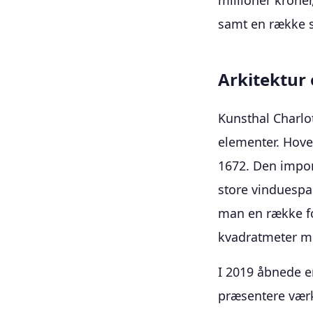
millioner kroner
samt en række s
Arkitektur
Kunsthal Charlo
elementer. Hove
1672. Den impon
store vinduespa
man en række fo
kvadratmeter me
I 2019 åbnede e
præsentere værke