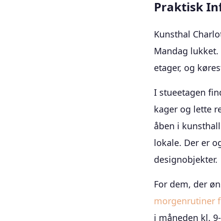
Praktisk In
Kunsthal Charlot
Mandag lukket.
etager, og køre
I stueetagen fi
kager og lette r
åben i kunsthal
lokale. Der er 
designobjekter.
For dem, der øns
morgenrutiner f
i måneden kl. 9