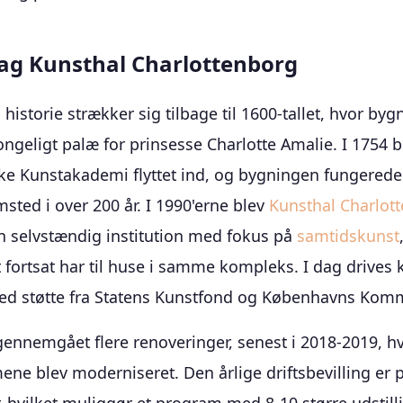
Bag Kunsthal Charlottenborg
historie strækker sig tilbage til 1600-tallet, hvor by
ngeligt palæ for prinsesse Charlotte Amalie. I 1754 b
e Kunstakademi flyttet ind, og bygningen fungered
sted i over 200 år. I 1990'erne blev
Kunsthal Charlot
n selvstændig institution med fokus på
samtidskunst
fortsat har til huse i samme kompleks. I dag drives 
med støtte fra Statens Kunstfond og Københavns Kom
ennemgået flere renoveringer, senest i 2018-2019, h
ene blev moderniseret. Den årlige driftsbevilling er