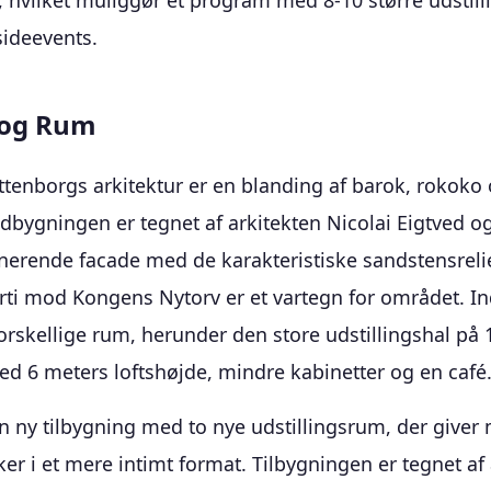
, hvilket muliggør et program med 8-10 større udstill
ideevents.
 og Rum
ttenborgs arkitektur er en blanding af barok, rokok
dbygningen er tegnet af arkitekten Nicolai Eigtved og
erende facade med de karakteristiske sandstensrelie
rti mod Kongens Nytorv er et vartegn for området. In
rskellige rum, herunder den store udstillingshal på 
d 6 meters loftshøjde, mindre kabinetter og en café
n ny tilbygning med to nye udstillingsrum, der giver 
r i et mere intimt format. Tilbygningen er tegnet af 