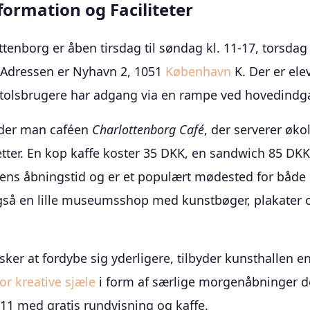
formation og Faciliteter
tenborg er åben tirsdag til søndag kl. 11-17, torsdag d
 Adressen er Nyhavn 2, 1051
København
K. Der er elev
stolsbrugere har adgang via en rampe ved hovedind
nder man caféen
Charlottenborg Café
, der serverer øko
etter. En kop kaffe koster 35 DKK, en sandwich 85 DKK
lens åbningstid og er et populært mødested for båd
også en lille museumsshop med kunstbøger, plakater 
ker at fordybe sig yderligere, tilbyder kunsthallen e
or kreative sjæle
i form af særlige morgenåbninger d
-11 med gratis rundvisning og kaffe.