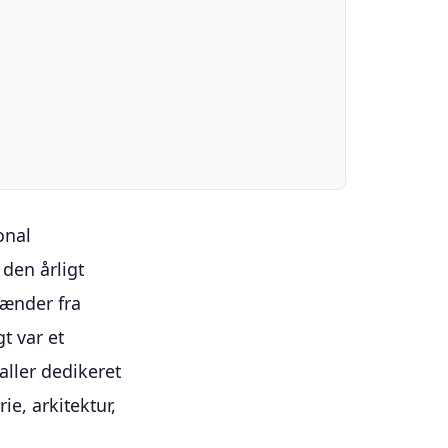
onal
den årligt
pænder fra
t var et
aller dedikeret
ie, arkitektur,