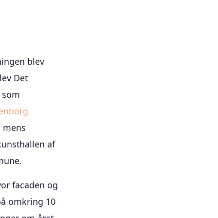
gningen blev
lev Det
e som
tenborg
, mens
kunsthallen af
mune.
vor facaden og
 på omkring 10