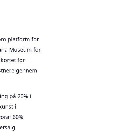
som platform for
iana Museum for
kortet for
nstnere gennem
ing på 20% i
kunst i
voraf 60%
etsalg.