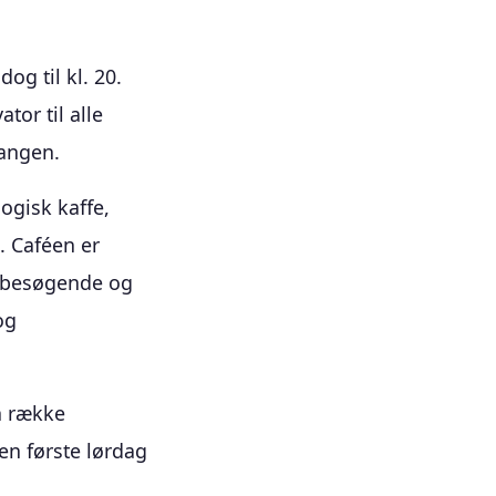
og til kl. 20.
ator til alle
gangen.
logisk kaffe,
. Caféen er
e besøgende og
og
n række
en første lørdag