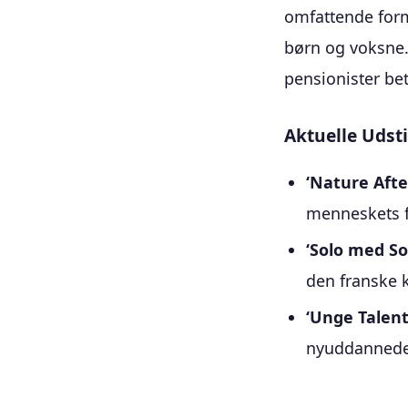
omfattende for
børn og voksne.
pensionister be
Aktuelle Udsti
‘Nature Afte
menneskets fo
‘Solo med So
den franske 
‘Unge Talent
nyuddannede 