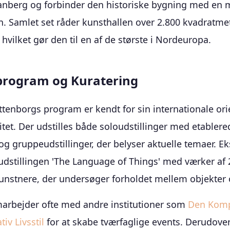
anberg og forbinder den historiske bygning med en
n. Samlet set råder kunsthallen over 2.800 kvadratme
, hvilket gør den til en af de største i Nordeuropa.
sprogram og Kuratering
ttenborgs program er kendt for sin internationale ori
litet. Der udstilles både soloudstillinger med etable
og gruppeudstillinger, der belyser aktuelle temaer. E
 udstillingen 'The Language of Things' med værker af 
kunstnere, der undersøger forholdet mellem objekter 
arbejder ofte med andre institutioner som
Den Kompl
iv Livsstil
for at skabe tværfaglige events. Derudove