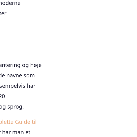
 moderne
ter
entering og høje
rede navne som
ksempelvis har
20
og sprog.
ette Guide til
r har man et