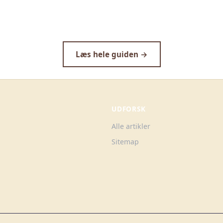
Læs hele guiden →
UDFORSK
Alle artikler
Sitemap