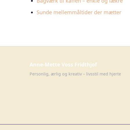
Bagværk til kaffen – enkle og lækre
Sunde mellemmåltider der mætter
Anne-Mette Voss Fridthjof
Personlig, ærlig og kreativ – livsstil med hjerte