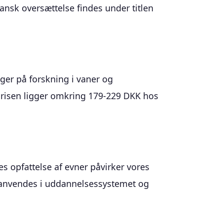
nsk oversættelse findes under titlen
er på forskning i vaner og
Prisen ligger omkring 179-229 DKK hos
s opfattelse af evner påvirker vores
g anvendes i uddannelsessystemet og