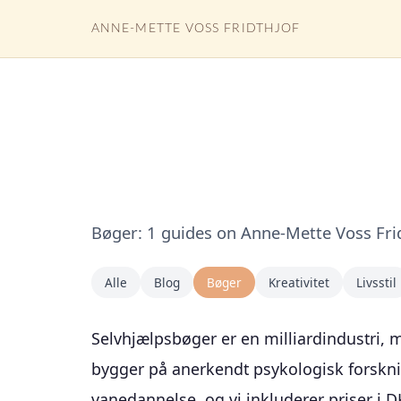
ANNE-METTE VOSS FRIDTHJOF
Bøger: 1 guides on Anne-Mette Voss Frid
Alle
Blog
Bøger
Kreativitet
Livsstil
Selvhjælpsbøger er en milliardindustri,
bygger på anerkendt psykologisk forsknin
vanedannelse, og vi inkluderer priser i