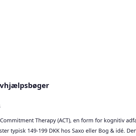
lvhjælpsbøger
s
ommitment Therapy (ACT), en form for kognitiv adfær
er typisk 149-199 DKK hos Saxo eller Bog & idé. Den 