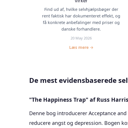
virker
Find ud af, hvilke selvhjælpsbøger der
rent faktisk har dokumenteret effekt, og
få konkrete anbefalinger med priser og
danske forhandlere.
20 May 2026
Læs mere →
De mest evidensbaserede se
"The Happiness Trap" af Russ Harri
Denne bog introducerer Acceptance and C
reducere angst og depression. Bogen kost