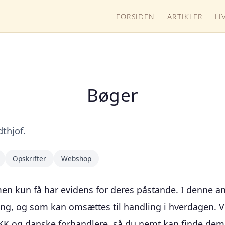
FORSIDEN
ARTIKLER
LI
Bøger
thjof.
Opskrifter
Webshop
 men kun få har evidens for deres påstande. I denne 
g, og som kan omsættes til handling i hverdagen. Vi s
 DKK og danske forhandlere, så du nemt kan finde dem