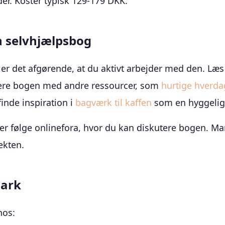
er. Koster typisk 129-179 DKK.
n selvhjælpsbog
 er det afgørende, at du aktivt arbejder med den. Læs
nere bogen med andre ressourcer, som
hurtige hverda
finde inspiration i
bagværk til kaffen
som en hyggelig 
er følge onlinefora, hvor du kan diskutere bogen. M
ekten.
mark
hos: