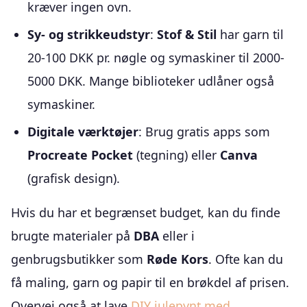
kræver ingen ovn.
Sy- og strikkeudstyr
:
Stof & Stil
har garn til
20-100 DKK pr. nøgle og symaskiner til 2000-
5000 DKK. Mange biblioteker udlåner også
symaskiner.
Digitale værktøjer
: Brug gratis apps som
Procreate Pocket
(tegning) eller
Canva
(grafisk design).
Hvis du har et begrænset budget, kan du finde
brugte materialer på
DBA
eller i
genbrugsbutikker som
Røde Kors
. Ofte kan du
få maling, garn og papir til en brøkdel af prisen.
Overvej også at lave
DIY julepynt med